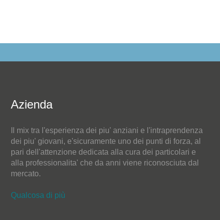
Azienda
Il mix tra l'esperienza dei piu' anziani e l'intraprendenza
dei piu' giovani, e'sicuramente uno dei punti di forza, al
pari dell'attenzione dedicata alla cura dei particolari e
alla professionalita' che da anni viene riconosciuta dal
mercato.
Qualcosa di più