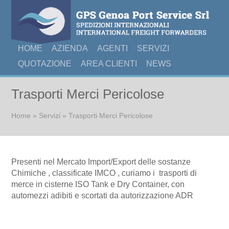
HOME
AZIENDA
AGENTI
SERVIZI
QUOTAZIONE
AREA CLIENTI
NEWS
Trasporti Merci Pericolose
Tu sei qui
Home
»
Servizi
» Trasporti Merci Pericolose
Presenti nel Mercato Import/Export delle sostanze
Chimiche , classificate IMCO , curiamo i trasporti di
merce in cisterne ISO Tank e Dry Container, con
automezzi adibiti e scortati da autorizzazione ADR