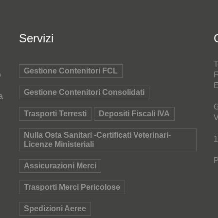
Servizi
T
Gestione Contenitori FCL
o
F
E
Gestione Contenitori Consolidati
a
G
Trasporti Terresti
Depositi Fiscali IVA
V
Nulla Osta Sanitari -Certificati Veterinari-
1
Licenze Ministeriali
P
Assicurazioni Merci
Trasporti Merci Pericolose
Spedizioni Aeree