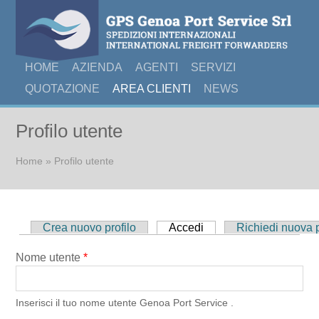
HOME
AZIENDA
AGENTI
SERVIZI
QUOTAZIONE
AREA CLIENTI
NEWS
Profilo utente
Tu sei qui
Home
» Profilo utente
Schede primarie
Crea nuovo profilo
Accedi
(scheda attiva)
Richiedi nuova
Nome utente
*
Inserisci il tuo nome utente Genoa Port Service .