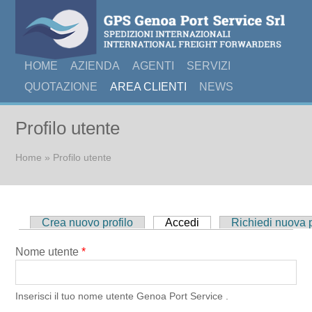
HOME
AZIENDA
AGENTI
SERVIZI
QUOTAZIONE
AREA CLIENTI
NEWS
Profilo utente
Tu sei qui
Home
» Profilo utente
Schede primarie
Crea nuovo profilo
Accedi
(scheda attiva)
Richiedi nuova
Nome utente
*
Inserisci il tuo nome utente Genoa Port Service .