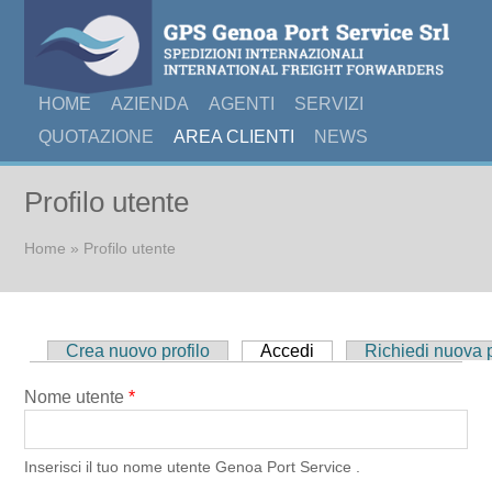
HOME
AZIENDA
AGENTI
SERVIZI
QUOTAZIONE
AREA CLIENTI
NEWS
Profilo utente
Tu sei qui
Home
» Profilo utente
Schede primarie
Crea nuovo profilo
Accedi
(scheda attiva)
Richiedi nuova
Nome utente
*
Inserisci il tuo nome utente Genoa Port Service .